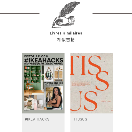
Livres similaires
相似書籍
#IKEA HACKS
TISSUS