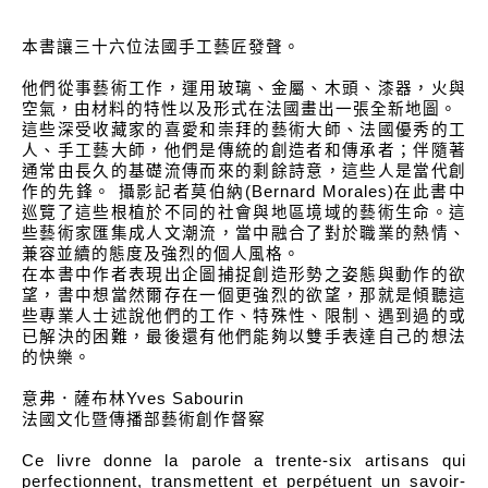
本書讓三十六位法國手工藝匠發聲。
他們從事藝術工作，運用玻璃、金屬、木頭、漆器，火與
空氣，由材料的特性以及形式在法國畫出一張全新地圖。
這些深受收藏家的喜愛和崇拜的藝術大師、法國優秀的工
人、手工藝大師，他們是傳統的創造者和傳承者；伴隨著
通常由長久的基礎流傳而來的剩餘詩意，這些人是當代創
作的先鋒。 攝影記者莫伯納(Bernard Morales)在此書中
巡覽了這些根植於不同的社會與地區境域的藝術生命。這
些藝術家匯集成人文潮流，當中融合了對於職業的熱情、
兼容並續的態度及強烈的個人風格。
在本書中作者表現出企圖捕捉創造形勢之姿態與動作的欲
望，書中想當然爾存在一個更強烈的欲望，那就是傾聽這
些專業人士述說他們的工作、特殊性、限制、遇到過的或
已解決的困難，最後還有他們能夠以雙手表達自己的想法
的快樂。
意弗．薩布林Yves Sabourin
法國文化暨傳播部藝術創作督察
Ce livre donne la parole a trente-six artisans qui
perfectionnent, transmettent et perpétuent un savoir-