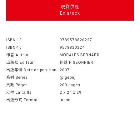
現貨供應
En stock
ISBN-13:
9789578820227
ISBN-10
9578820224
作者 Auteur
MORALES BERNARD
出版社 Editeur
信鴿 PIGEONNIER
出版年份 Date de parution
2007
系列 Séries
(pigeon)
頁數 Pages
200 pages
尺吋 La taille
2 x 24 x 29
出版形式 Format
Incon