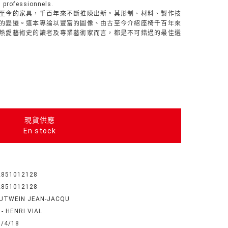
es professionnels.
至今的家具，千百年來不斷推陳出新。其形制、材料、製作技
的變遷。這本專論以豐富的圖像、由古至今介紹座椅千百年來
熱愛藝術史的讀者及專業藝術家而言，都是不可錯過的最佳選
現貨供應
En stock
2851012128
2851012128
UTWEIN JEAN-JACQU
 - HENRI VIAL
9/4/18