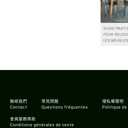
GUIDE PRATI
POUR RELOO
LES MEUBLE
ANCIENS ET
VINTAGES -
DECAPER,
REPARER,
TRANSFORM
聯絡我們
常見問題
隱私權聲明
Contact
Questions fréquentes
Politique de
會員服務條款
Conditions générales de vente