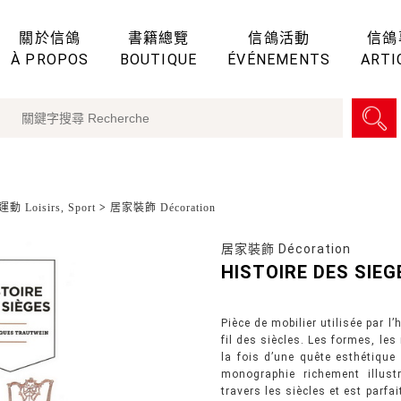
關於信鴿
書籍總覽
信鴿活動
信鴿
À PROPOS
BOUTIQUE
ÉVÉNEMENTS
ARTI
動 Loisirs, Sport
>
居家裝飾 Décoration
居家裝飾 Décoration
HISTOIRE DES SIEG
Pièce de mobilier utilisée par l
fil des siècles. Les formes, le
la fois d’une quête esthétique
monographie richement illust
travers les siècles et est parfa