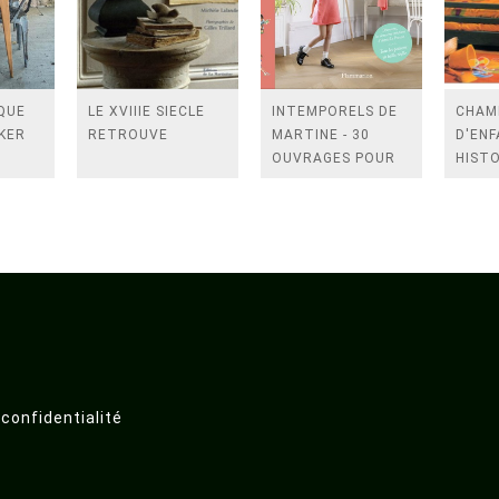
QUE
LE XVIIIE SIECLE
INTEMPORELS DE
CHAM
KER
RETROUVE
MARTINE - 30
D'ENF
S
OUVRAGES POUR
HISTO
ENFANTS DE 2 A 8
ANEC
ANS
DECO
MOBIL
CONS
ER
PRATI
 confidentialité