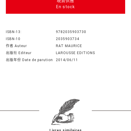
現貨供應
En stock
ISBN-13:
9782035903730
ISBN-10
2035903734
作者 Auteur
RAT MAURICE
出版社 Editeur
LAROUSSE EDITIONS
出版年份 Date de parution
2014/06/11
Livres similaires