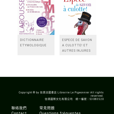
DICTIONNAIRE
ESPECE DE SAVON
ETYMOLOGIQUE
A CULOTTE! ET
AUTRES INJURES
D'ANTAN
Copyright © by 信鴿法國書店 Librairie Le Pigeonnier All rights
reserved.
信鴿國際文化有限公司 統一編號：53083520
聯絡我們
常見問題
Contact
Questions fréquentes