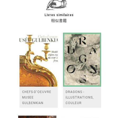
Livres similaires
相似書籍
CHEFS-D'OEUVRE
DRAGONS -
MUSEE
ILLUSTRATIONS,
GULBENKIAN
COULEUR
MEUBLES ET
OBJETS ROYAUX