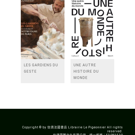
DU XVIIIEME
SIECLE FRANCAIS
LES GARDIENS DU
UNE AUTRE
GESTE
HISTOIRE DU
MONDE
Copyright © by 信鴿法國書店 Librairie Le Pigeonnier All rights
reserved.