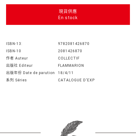
現貨供應
En stock
ISBN-13:
9782081426870
ISBN-10
2081426870
作者 Auteur
COLLECTIF
出版社 Editeur
FLAMMARION
出版年份 Date de parution
18/4/11
系列 Séries
CATALOGUE D'EXP