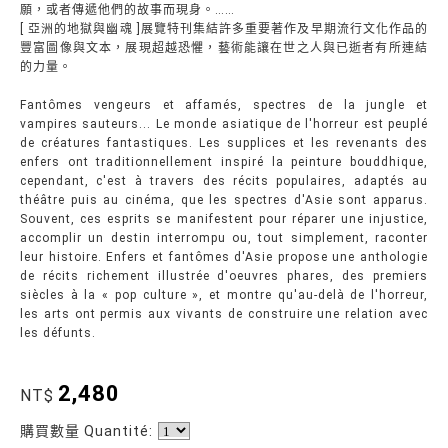
願，或者傳遞他們的故事而現身。……
[ 亞洲的地獄與幽魂 ]展覽特刊集結許多重要著作及早期流行文化作品的
豐富圖像與文本，展現超越恐懼，藝術能讓在世之人與已逝者有所連結
的力量。
Fantômes vengeurs et affamés, spectres de la jungle et
vampires sauteurs... Le monde asiatique de l'horreur est peuplé
de créatures fantastiques. Les supplices et les revenants des
enfers ont traditionnellement inspiré la peinture bouddhique,
cependant, c'est à travers des récits populaires, adaptés au
théâtre puis au cinéma, que les spectres d'Asie sont apparus.
Souvent, ces esprits se manifestent pour réparer une injustice,
accomplir un destin interrompu ou, tout simplement, raconter
leur histoire. Enfers et fantômes d'Asie propose une anthologie
de récits richement illustrée d'oeuvres phares, des premiers
siècles à la « pop culture », et montre qu'au-delà de l'horreur,
les arts ont permis aux vivants de construire une relation avec
les défunts.
2,480
NT$
購買數量 Quantité: