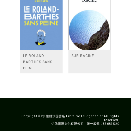
LE ROLAND-
SUR RACINE
BARTHES SANS
PEINE
Copyright © by 信鴿法國書店 Librairie Le Pigeonnier All rights
reserved.
信鴿國際文化有限公司 統一編號：53083520