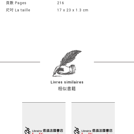
頁數 Pages
216
尺吋 La taille
17 x 23 x 1.3 cm
Livres similaires
相似書籍