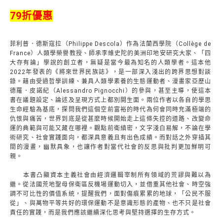
79折優惠
菲利普．德斯寇拉（Philippe Descola）作為法蘭西學院（Collège de
France）人類學榮譽教授、師承李維史陀的美洲印地安研究大家、「四
大存有論」學說的創立者，無疑是當今最為知名的人類學者。這本他
2022年發表的《將來世界民族誌》，是一部深入淺出的跨界思想對談
錄。藉由受過哲學訓練、兼具人類學素養的生態運動者、漫畫家亞歷山
德羅．皮諾紀（Alessandro Pignocchi）的參與，甚至主導，使這本
書在議題設定、論述及呈現方式上都別開生面。兩位作者以各自的學思
生命經驗為基底，探問我們這個空前富裕的時代為何會同時充滿極端的
仇恨與痛苦，世界到底是從甚麼時候開始走上這條失控的道路、改變命
運的典範與可能又藏在哪裡。觀點前衛縝密，文字淺白易解，不論在學
術研究、社會實踐面向，都深具意義且有出色成績。而對話之外穿插其
間的漫畫，幽默具象，也讓作者對當代社會的反思與批判更加鮮明可
親。
本書凸顯資本主義社會由經濟邏輯宰制所有領域的荒謬與難以為
繼。從法國荒地聖母保衛區反機場運動切入，並借重其他社會、時空強
調不可比性的價值系統，提醒我們，面對傷痕累累的地球，「公民不服
從」、與萬物平等共好的環保運動不是意識形態的產物、也不只是社會
責任的實踐，而是我們應該繼續深化思考與堅持選擇的生存方式。