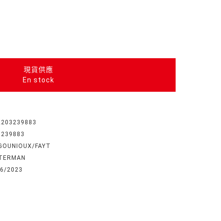
現貨供應
En stock
2203239883
3239883
GOUNIOUX/FAYT
TERMAN
06/2023