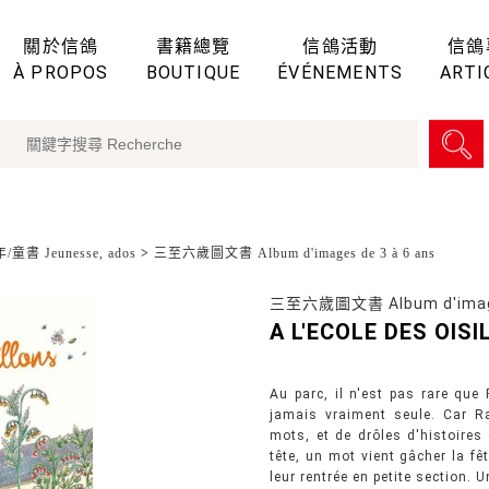
關於信鴿
書籍總覽
信鴿活動
信鴿
À PROPOS
BOUTIQUE
ÉVÉNEMENTS
ARTI
童書 Jeunesse, ados
>
三至六歲圖文書 Album d'images de 3 à 6 ans
三至六歲圖文書 Album d'images
A L'ECOLE DES OIS
Au parc, il n'est pas rare que 
jamais vraiment seule. Car R
mots, et de drôles d'histoires
tête, un mot vient gâcher la fê
leur rentrée en petite section. U