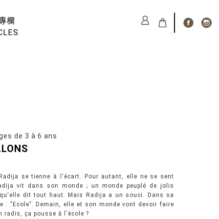
專欄
CLES
 de 3 à 6 ans
ILLONS
Radija se tienne à l'écart. Pour autant, elle ne se sent
adija vit dans son monde ; un monde peuplé de jolis
 qu'elle dit tout haut. Mais Radija a un souci. Dans sa
te : "Ecole". Demain, elle et son monde vont devoir faire
n radis, ça pousse à l'école ?