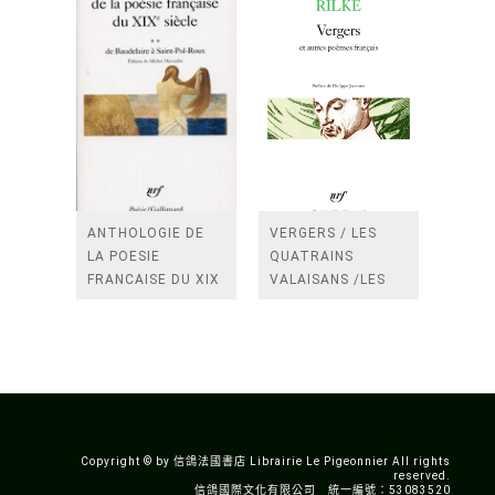
ANTHOLOGIE DE
VERGERS / LES
LA POESIE
QUATRAINS
FRANCAISE DU XIX
VALAISANS /LES
SIECLE (TOME 2-DE
ROSES /LES
BAUDELAIRE A
FENETRES
SAINT-POL-ROUX)
/TENDRES IMPOTS
A LA FRANCE
Copyright © by 信鴿法國書店 Librairie Le Pigeonnier All rights
reserved.
信鴿國際文化有限公司 統一編號：53083520