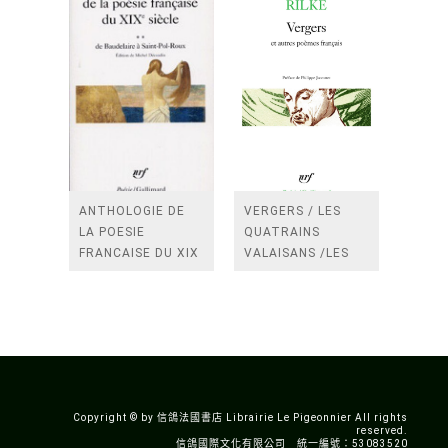
ANTHOLOGIE DE
VERGERS / LES
LA POESIE
QUATRAINS
FRANCAISE DU XIX
VALAISANS /LES
SIECLE (TOME 2-DE
ROSES /LES
BAUDELAIRE A
FENETRES
SAINT-POL-ROUX)
/TENDRES IMPOTS
A LA FRANCE
Copyright © by 信鴿法國書店 Librairie Le Pigeonnier All rights
reserved.
信鴿國際文化有限公司 統一編號：53083520