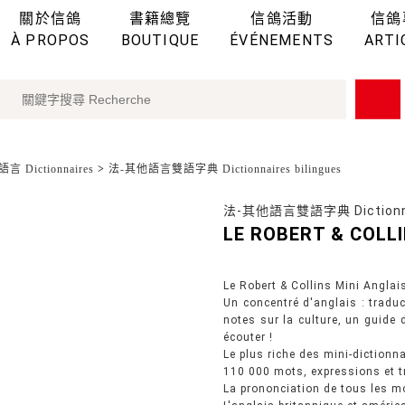
關於信鴿
書籍總覽
信鴿活動
信鴿
À PROPOS
BOUTIQUE
ÉVÉNEMENTS
ARTI
言 Dictionnaires
>
法-其他語言雙語字典 Dictionnaires bilingues
法-其他語言雙語字典 Dictionnai
LE ROBERT & COLLI
Le Robert & Collins Mini Anglai
Un concentré d'anglais : tradu
notes sur la culture, un guide
écouter !
Le plus riche des mini-dictionna
110 000 mots, expressions et 
La prononciation de tous les m