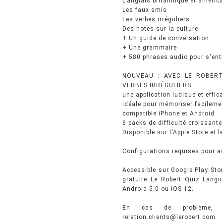
L'anglais britannique et améric
Les faux amis
Les verbes irréguliers
Des notes sur la culture
+ Un guide de conversation
+ Une grammaire
+ 580 phrases audio pour s'entr
NOUVEAU : AVEC LE ROBERT
VERBES IRRÉGULIERS
une application ludique et effic
idéale pour mémoriser facileme
compatible iPhone et Android
6 packs de difficulté croissante
Disponible sur l'Apple Store et 
Configurations requises pour a
Accessible sur Google Play Stor
gratuite Le Robert Quiz Langu
Android 5.0 ou iOS 12.
En cas de problème, co
relation.clients@lerobert.com