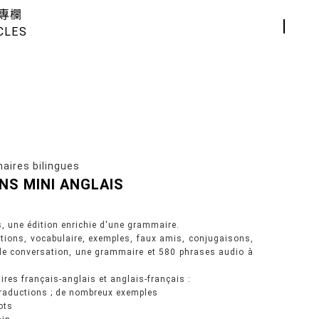
專欄
CLES
res bilingues
NS MINI ANGLAIS
s, une édition enrichie d'une grammaire.
ctions, vocabulaire, exemples, faux amis, conjugaisons,
 de conversation, une grammaire et 580 phrases audio à
ires français-anglais et anglais-français :
traductions ; de nombreux exemples
ots