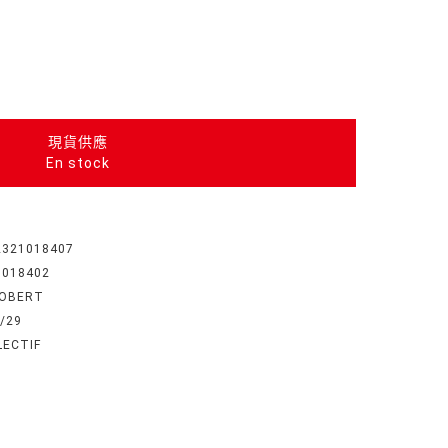
現貨供應
En stock
2321018407
1018402
ROBERT
/29
LECTIF