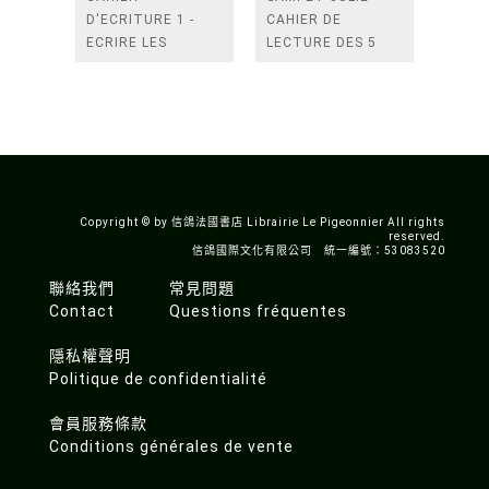
D'ECRITURE 1 -
CAHIER DE
ECRIRE LES
LECTURE DES 5
LETTRES
ANS
Copyright © by 信鴿法國書店 Librairie Le Pigeonnier All rights
reserved.
信鴿國際文化有限公司 統一編號：53083520
聯絡我們
常見問題
Contact
Questions fréquentes
隱私權聲明
Politique de confidentialité
會員服務條款
Conditions générales de vente