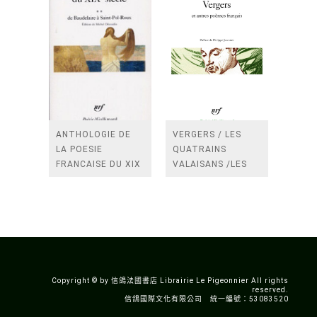
ANTHOLOGIE DE
VERGERS / LES
LA POESIE
QUATRAINS
FRANCAISE DU XIX
VALAISANS /LES
SIECLE (TOME 2-DE
ROSES /LES
BAUDELAIRE A
FENETRES
SAINT-POL-ROUX)
/TENDRES IMPOTS
A LA FRANCE
Copyright © by 信鴿法國書店 Librairie Le Pigeonnier All rights
reserved.
信鴿國際文化有限公司 統一編號：53083520