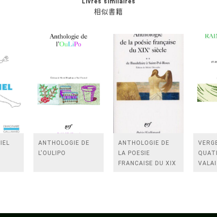
Livres similaires
相似書籍
IEL
ANTHOLOGIE DE
ANTHOLOGIE DE
VERGE
L'OULIPO
LA POESIE
QUAT
FRANCAISE DU XIX
VALAI
SIECLE (TOME 2-DE
ROSES
BAUDELAIRE A
FENE
SAINT-POL-ROUX)
/TEN
A LA 