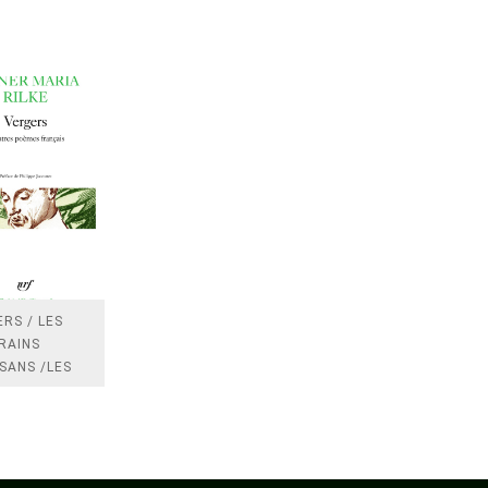
RS / LES
RAINS
SANS /LES
 /LES
TRES
DRES IMPOTS
FRANCE