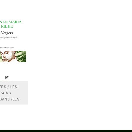
RS / LES
RAINS
SANS /LES
 /LES
TRES
DRES IMPOTS
FRANCE