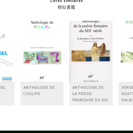
Livres similaires
相似書籍
IEL
ANTHOLOGIE DE
ANTHOLOGIE DE
VERGE
L'OULIPO
LA POESIE
QUAT
FRANCAISE DU XIX
VALAI
SIECLE (TOME 2-DE
ROSES
BAUDELAIRE A
FENE
SAINT-POL-ROUX)
/TEN
A LA 