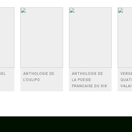
IEL
ANTHOLOGIE DE
ANTHOLOGIE DE
VERGE
L'OULIPO
LA POESIE
QUAT
FRANCAISE DU XIX
VALAI
SIECLE (TOME 2-DE
ROSES
BAUDELAIRE A
FENE
SAINT-POL-ROUX)
/TEN
A LA 