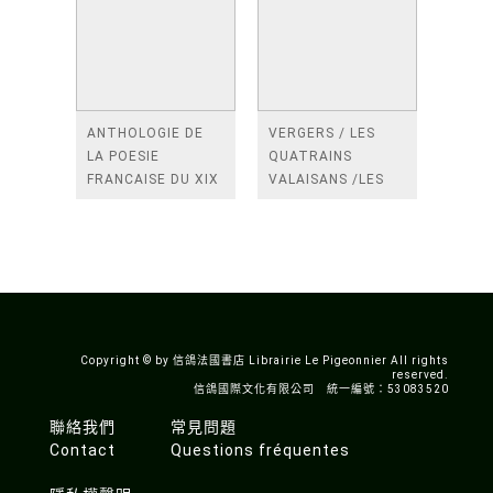
ANTHOLOGIE DE
VERGERS / LES
LA POESIE
QUATRAINS
FRANCAISE DU XIX
VALAISANS /LES
SIECLE (TOME 2-DE
ROSES /LES
BAUDELAIRE A
FENETRES
SAINT-POL-ROUX)
/TENDRES IMPOTS
A LA FRANCE
Copyright © by 信鴿法國書店 Librairie Le Pigeonnier All rights
reserved.
信鴿國際文化有限公司 統一編號：53083520
聯絡我們
常見問題
Contact
Questions fréquentes