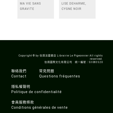
MA VIE SANS
LISE DEHARME,
GRAVITE
CYGNE NOIR
Copyright © by 信鴿法國書店 Librairie Le Pigeonnier All rights
reserved.
信鴿國際文化有限公司 統一編號：53083520
聯絡我們
常見問題
Contact
Questions fréquentes
隱私權聲明
Politique de confidentialité
會員服務條款
Conditions générales de vente