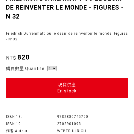
DE REINVENTER LE MONDE - FIGURES -
N 32
Friedrich Dürrenmatt ou le désir de réinventer le monde: Figures
- N°32
820
NT$
購買數量 Quantité:
現貨供應
En stock
ISBN-13:
9782880745790
ISBN-10
2702901093
作者 Auteur
WEBER ULRICH