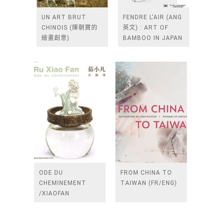
UN ART BRUT
FENDRE L'AIR (ANG
CHINOIS (陳朝寶的
英文) : ART OF
繪畫創意)
BAMBOO IN JAPAN
ODE DU
FROM CHINA TO
CHEMINEMENT
TAIWAN (FR/ENG)
/XIAOFAN