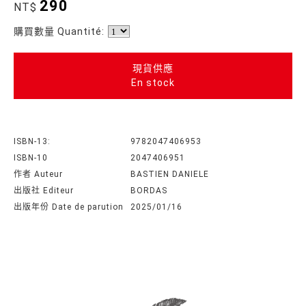
290
NT$
購買數量 Quantité:
現貨供應
En stock
ISBN-13:
9782047406953
ISBN-10
2047406951
作者 Auteur
BASTIEN DANIELE
出版社 Editeur
BORDAS
出版年份 Date de parution
2025/01/16