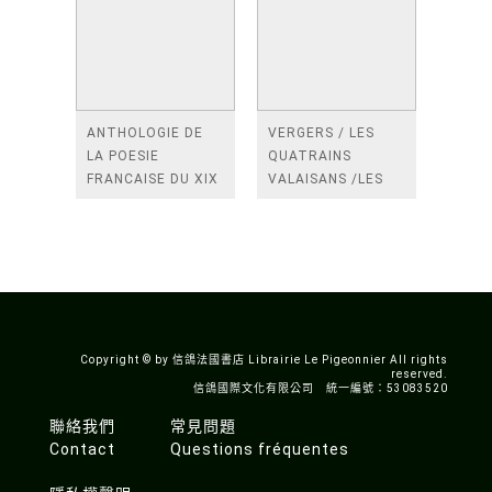
ANTHOLOGIE DE
VERGERS / LES
LA POESIE
QUATRAINS
FRANCAISE DU XIX
VALAISANS /LES
SIECLE (TOME 2-DE
ROSES /LES
BAUDELAIRE A
FENETRES
SAINT-POL-ROUX)
/TENDRES IMPOTS
A LA FRANCE
Copyright © by 信鴿法國書店 Librairie Le Pigeonnier All rights
reserved.
信鴿國際文化有限公司 統一編號：53083520
聯絡我們
常見問題
Contact
Questions fréquentes