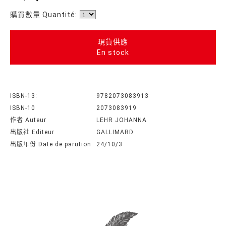
購買數量 Quantité:
現貨供應
En stock
ISBN-13:
9782073083913
ISBN-10
2073083919
作者 Auteur
LEHR JOHANNA
出版社 Editeur
GALLIMARD
出版年份 Date de parution
24/10/3