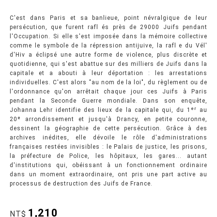
C'est dans Paris et sa banlieue, point névralgique de leur
persécution, que furent rafl és près de 29000 Juifs pendant
l'Occupation. Si elle s'est imposée dans la mémoire collective
comme le symbole de la répression antijuive, la rafl e du Vél'
d'Hiv a éclipsé une autre forme de violence, plus discrète et
quotidienne, qui s'est abattue sur des milliers de Juifs dans la
capitale et a abouti à leur déportation : les arrestations
individuelles. C'est alors "au nom de la loi", du règlement ou de
l'ordonnance qu'on arrêtait chaque jour ces Juifs à Paris
pendant la Seconde Guerre mondiale. Dans son enquête,
Johanna Lehr identifie des lieux de la capitale qui, du 1ᵉʳ au
20ᵉ arrondissement et jusqu'à Drancy, en petite couronne,
dessinent la géographie de cette persécution. Grâce à des
archives inédites, elle dévoile le rôle d'administrations
françaises restées invisibles : le Palais de justice, les prisons,
la préfecture de Police, les hôpitaux, les gares... autant
d'institutions qui, obéissant à un fonctionnement ordinaire
dans un moment extraordinaire, ont pris une part active au
processus de destruction des Juifs de France.
1,210
NT$