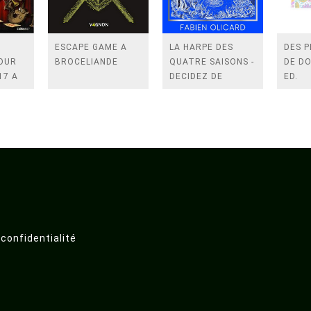
ESCAPE GAME A
LA HARPE DES
DES 
OUR
BROCELIANDE
QUATRE SAISONS -
DE DO
17 A
DECIDEZ DE
ED.
TURE
VOTRE DESTIN -
LA SAGA DE DAGDA
 confidentialité