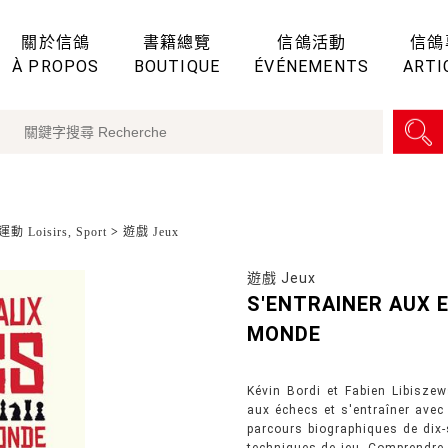
關於信鴿
書籍總覽
信鴿活動
信鴿
À PROPOS
BOUTIQUE
ÉVÉNEMENTS
ARTI
動 Loisirs, Sport
>
遊戲 Jeux
遊戲 Jeux
S'ENTRAINER AUX 
MONDE
Kévin Bordi et Fabien Libiszew
aux échecs et s'entraîner ave
parcours biographiques de dix-s