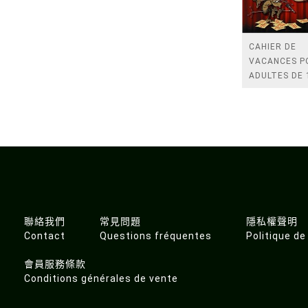
CAHIER DE
VACANCES P
ADULTES DE 
117 ANS CUL
GENERALE
聯絡我們
常見問題
隱私權聲明
Contact
Questions fréquentes
Politique de
會員服務條款
Conditions générales de vente