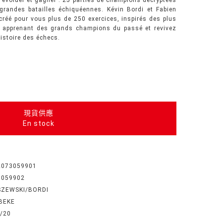
 évoluer et gagner : 25 parties de champions décryptées
grandes batailles échiquéennes. Kévin Bordi et Fabien
créé pour vous plus de 250 exercices, inspirés des plus
 apprenant des grands champions du passé et revivez
istoire des échecs.
現貨供應
En stock
2073059901
3059902
ISZEWSKI/BORDI
BEKE
/20