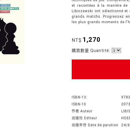
techniques de jeu. Comprendre,
et racontées à la manière de 
Libiszewski ont sélectionné et 
grands matchs. Progressez en
les plus grands moments de l'h
1,270
NT$
購買數量 Quantité:
ISBN-13:
978
ISBN-10
207
作者 Auteur
LIB
出版社 Editeur
HOE
出版年份 Date de parution
24/6