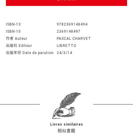
ISBN-13:
9782369148494
ISBN-10
2369148497
作者 Auteur
PASCAL CHARVET
出版社 Editeur
LIBRETTO
出版年份 Date de parution
24/3/14
Livres similaires
相似書籍