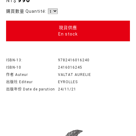
NT$
購買數量 Quantité:
現貨供應
En stock
ISBN-13:
9782416016240
ISBN-10
2416016245
作者 Auteur
VALTAT AURELIE
出版社 Editeur
EYROLLES
出版年份 Date de parution
24/11/21