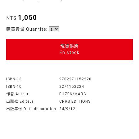
1,050
NT$
購買數量 Quantité:
現貨供應
En stock
ISBN-13:
9782271152220
ISBN-10
2271152224
作者 Auteur
EUZEN/MARC
出版社 Editeur
CNRS EDITIONS
出版年份 Date de parution
24/9/12