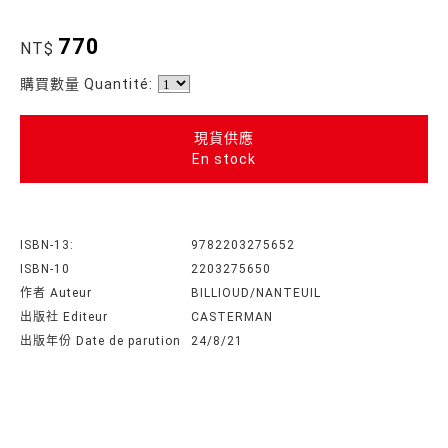
770
NT$
購買數量 Quantité:
現貨供應
En stock
ISBN-13:
9782203275652
ISBN-10
2203275650
作者 Auteur
BILLIOUD/NANTEUIL
出版社 Editeur
CASTERMAN
出版年份 Date de parution
24/8/21