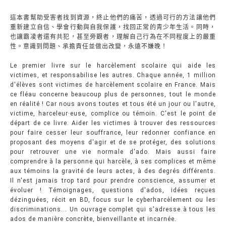
這本書幫助受害者找到資源，終止他們的痛苦，透過可行的方法讓他們
重新建立自信、學會行動與自我保護，找回正常的青少年生活。同時，
也讓霸凌者還有共犯，甚至旁觀者，理解自己行為在不同程度上的嚴重
性。意識到問題、承擔責任並做出改變，永遠不嫌晚！
Le premier livre sur le harcèlement scolaire qui aide les
victimes, et responsabilise les autres. Chaque année, 1 million
d'élèves sont victimes de harcèlement scolaire en France. Mais
ce fléau concerne beaucoup plus de personnes, tout le monde
en réalité ! Car nous avons toutes et tous été un jour ou l'autre,
victime, harceleur·euse, complice ou témoin. C'est le point de
départ de ce livre. Aider les victimes à trouver des ressources
pour faire cesser leur souffrance, leur redonner confiance en
proposant des moyens d'agir et de se protéger, des solutions
pour retrouver une vie normale d'ado. Mais aussi faire
comprendre à la personne qui harcèle, à ses complices et même
aux témoins la gravité de leurs actes, à des degrés différents.
Il n'est jamais trop tard pour prendre conscience, assumer et
évoluer ! Témoignages, questions d'ados, idées reçues
dézinguées, récit en BD, focus sur le cyberharcèlement ou les
discriminations... Un ouvrage complet qui s'adresse à tous les
ados de manière concrète, bienveillante et incarnée.