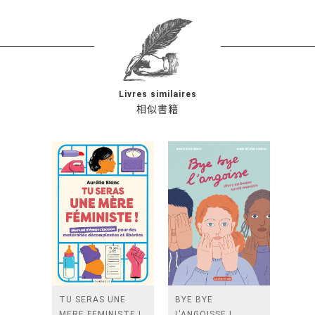
Livres similaires
相似書籍
TU SERAS UNE
BYE BYE
MERE FEMINISTE !
L'ANGOISSE !