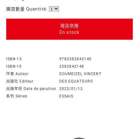
購買數量 Quantité:
現貨供應
En stock
ISBN-13:
9782382842140
ISBN-10
2382842148
作者 Auteur
DOUMEIZEL VINCENT
出版社 Editeur
DES EQUATEURS
出版年份 Date de parution
2022/01/12
系列 Séries
ESSAIS