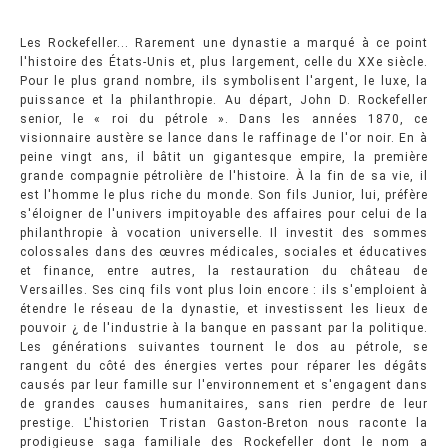
Les Rockefeller... Rarement une dynastie a marqué à ce point
l'histoire des États-Unis et, plus largement, celle du XXe siècle.
Pour le plus grand nombre, ils symbolisent l'argent, le luxe, la
puissance et la philanthropie. Au départ, John D. Rockefeller
senior, le « roi du pétrole ». Dans les années 1870, ce
visionnaire austère se lance dans le raffinage de l'or noir. En à
peine vingt ans, il bâtit un gigantesque empire, la première
grande compagnie pétrolière de l'histoire. À la fin de sa vie, il
est l'homme le plus riche du monde. Son fils Junior, lui, préfère
s'éloigner de l'univers impitoyable des affaires pour celui de la
philanthropie à vocation universelle. Il investit des sommes
colossales dans des œuvres médicales, sociales et éducatives
et finance, entre autres, la restauration du château de
Versailles. Ses cinq fils vont plus loin encore : ils s'emploient à
étendre le réseau de la dynastie, et investissent les lieux de
pouvoir ¿ de l'industrie à la banque en passant par la politique.
Les générations suivantes tournent le dos au pétrole, se
rangent du côté des énergies vertes pour réparer les dégâts
causés par leur famille sur l'environnement et s'engagent dans
de grandes causes humanitaires, sans rien perdre de leur
prestige. L'historien Tristan Gaston-Breton nous raconte la
prodigieuse saga familiale des Rockefeller dont le nom a