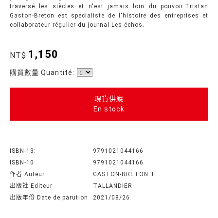
traversé les siècles et n'est jamais loin du pouvoir.Tristan
Gaston-Breton est spécialiste de l'histoire des entreprises et
collaborateur régulier du journal Les échos.
1,150
NT$
購買數量 Quantité:
現貨供應
En stock
ISBN-13:
9791021044166
ISBN-10
9791021044166
作者 Auteur
GASTON-BRETON T.
出版社 Editeur
TALLANDIER
出版年份 Date de parution
2021/08/26