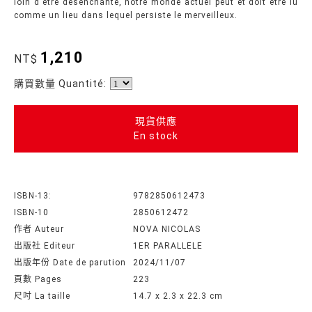
loin d'être désenchanté, notre monde actuel peut et doit être lu
comme un lieu dans lequel persiste le merveilleux.
1,210
NT$
購買數量 Quantité:
現貨供應
En stock
ISBN-13:
9782850612473
ISBN-10
2850612472
作者 Auteur
NOVA NICOLAS
出版社 Editeur
1ER PARALLELE
出版年份 Date de parution
2024/11/07
頁數 Pages
223
尺吋 La taille
14.7 x 2.3 x 22.3 cm