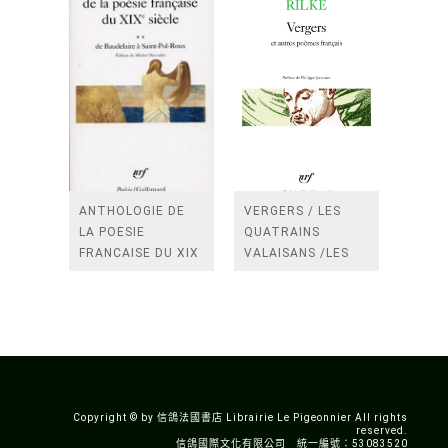
ANTHOLOGIE DE
VERGERS / LES
LA POESIE
QUATRAINS
FRANCAISE DU XIX
VALAISANS /LES
SIECLE (TOME 2-DE
ROSES /LES
BAUDELAIRE A
FENETRES
SAINT-POL-ROUX)
/TENDRES IMPOTS
A LA FRANCE
Copyright © by 信鴿法國書店 Librairie Le Pigeonnier All rights
reserved.
信鴿國際文化有限公司 統一編號：53083520