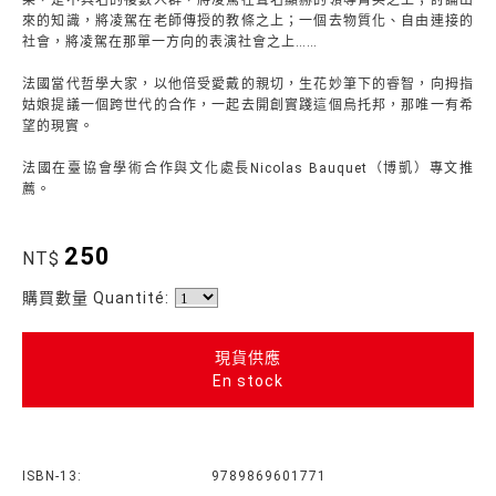
果，是不具名的複數人群，將凌駕在聲名顯赫的領導菁英之上；討論出
來的知識，將凌駕在老師傳授的教條之上；一個去物質化、自由連接的
社會，將凌駕在那單一方向的表演社會之上……
法國當代哲學大家，以他倍受愛戴的親切，生花妙筆下的睿智，向拇指
姑娘提議一個跨世代的合作，一起去開創實踐這個烏托邦，那唯一有希
望的現實。
法國在臺協會學術合作與文化處長Nicolas Bauquet（博凱）專文推
薦。
250
NT$
購買數量 Quantité:
現貨供應
En stock
ISBN-13:
9789869601771