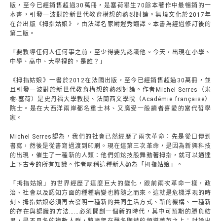
版，至今已經銷售超過30萬冊，是塞荷畢生70餘本著作中最暢銷的一
本書，引發一波對於新世代教育構想的熱烈討論。無境文化於2017年
在台出版《拇指姑娘》，由法譯名家尉遲秀翻譯。本書為經過修訂後的
第二版。
「要教導任何人任何事之前，至少得要先認識他。今天，出現在小學、
中學、高中、大學裡的，是誰？」
《拇指姑娘》一書於2012在法國出版，至今已經銷售超過30萬冊，並
且引發一波對於新世代教育構想的熱烈討論。作者Michel Serres（米
榭‧塞荷）是史丹福大學教授、法蘭西文學院（Académie française）
院士。是在大西洋兩岸都名重士林、又廣受一般讀者喜愛的當代哲學
家。
Michel Serres認為，我們的社會已然經歷了兩次革命：先是從口傳到
書寫，然後是從書寫過渡到印刷。現在這第三次革命，是因為新興科技
的出現，催生了一種新的人類：他們如炫技般舞動著拇指，就可以通達
上下古今的所有知識。作者暱稱這種新人類為「拇指姑娘」。
「拇指姑娘」的世界經歷了這麼巨大的變化，跟前兩次革命一樣，政
治、社會以及認知方面的種種病變也將隨之而來。這就是危機浮現的時
刻。拇指姑娘必須再去發明一種新的共同生活方式、新的機構、一種新
的存在與認識的方法……必須開創一個新的時代，其中可預期的勝負結