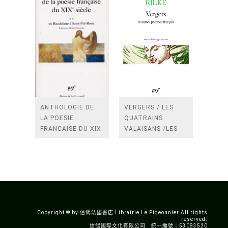
ANTHOLOGIE DE
VERGERS / LES
LA POESIE
QUATRAINS
FRANCAISE DU XIX
VALAISANS /LES
SIECLE (TOME 2-DE
ROSES /LES
BAUDELAIRE A
FENETRES
SAINT-POL-ROUX)
/TENDRES IMPOTS
A LA FRANCE
Copyright © by 信鴿法國書店 Librairie Le Pigeonnier All rights
reserved.
信鴿國際文化有限公司 統一編號：53083520