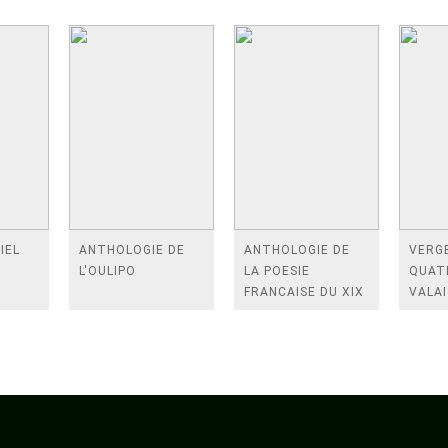
IEL
ANTHOLOGIE DE
ANTHOLOGIE DE
VERGE
L'OULIPO
LA POESIE
QUAT
FRANCAISE DU XIX
VALAI
SIECLE (TOME 2-DE
ROSES
BAUDELAIRE A
FENE
SAINT-POL-ROUX)
/TEN
A LA 