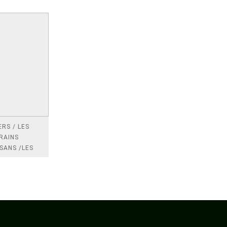
RS / LES
RAINS
SANS /LES
 /LES
TRES
DRES IMPOTS
FRANCE