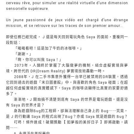
cerveau rêve, pour simuler une réalité virtuelle d’une dimension
sensorielle supérieure.
Un jeune passionné de jeux vidéo est chargé d’une étrange
mission, et se retrouve sur les traces de son premier amour…
即使任務已經完成， J 還是每天回到電玩角色 Saya 的面前，重複同一
段對話：
「喝喝看吧！這是加了牛奶的冰咖啡。」
「謝謝。」
「啊，你可以叫我 Saya！」
2073年，人類終於掌握了大腦做夢的機制，結合虛擬實境與夢
境，跨世代的 DR(Dream Reality) 夢實境技術轟動一時。
2088年，J 在二手市集意外獲得一台早已被禁用的DR裝置，透過
它回到過去的遊戲「末日圖書館」中，與喜歡的角色 Saya 碰面；在超
越任何虛擬實境的真實體感下，Saya 的咖啡店顯得比真實的家要舒適
多了。
漸漸地，J 開始搞不清楚到底有 Saya 的世界是電玩遊戲，還是沒
有 Saya 的世界才是？
身為遊戲除Bug的工程師，卻無法理解自己身上的 Bug⋯⋯究竟，
是 J 的行動讓 Saya 的程式出現了Bug？亦或 Saya 就是遊戲的 Bug？
叮咚！條件達成！破關獎勵【 如夢般的美好日子 】即將啟動，請
問⋯⋯
A. 永遠活在美好夢中