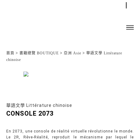
首頁
>
書籍總覽 BOUTIQUE
>
亞洲 Asie
>
華語文學 Littérature
chinoise
華語文學 Littérature chinoise
CONSOLE 2073
En 2073, une console de réalité virtuelle révolutionne le monde.
Le 2R, Rêve-Réalité, reproduit le mécanisme par lequel le