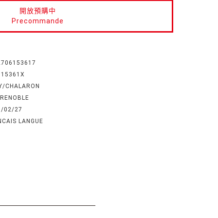
開放預購中
Precommande
2706153617
615361X
Y/CHALARON
GRENOBLE
5/02/27
NCAIS LANGUE