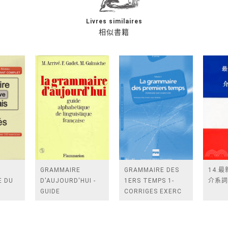
Livres similaires
相似書籍
GRAMMAIRE
GRAMMAIRE DES
14.
E DU
D'AUJOURD'HUI -
1ERS TEMPS 1-
介系詞
GUIDE
CORRIGES EXERC
IVEAU
ALPHABETIQUE
NELLE COUV
LINGUISTIQUE
FRANCAISE (LA) - -