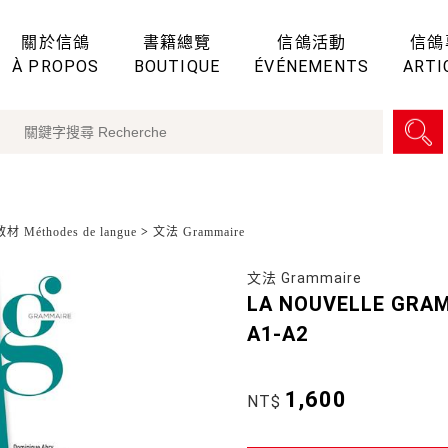
關於信鴿
書籍總覽
信鴿活動
信鴿
À PROPOS
BOUTIQUE
ÉVÉNEMENTS
ARTI
 Méthodes de langue
>
文法 Grammaire
文法 Grammaire
LA NOUVELLE GRAM
A1-A2
1,600
NT$