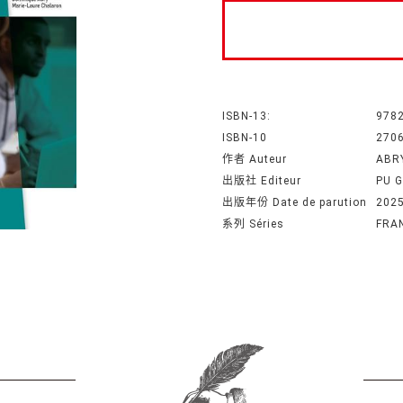
ISBN-13:
978
ISBN-10
270
作者 Auteur
ABR
出版社 Editeur
PU 
出版年份 Date de parution
202
系列 Séries
FRA