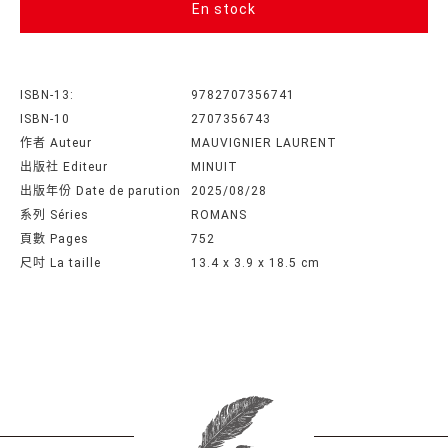
En stock
ISBN-13:
9782707356741
ISBN-10
2707356743
作者 Auteur
MAUVIGNIER LAURENT
出版社 Editeur
MINUIT
出版年份 Date de parution
2025/08/28
系列 Séries
ROMANS
頁數 Pages
752
尺吋 La taille
13.4 x 3.9 x 18.5 cm