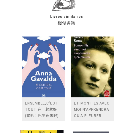
Livres similaires
相似書籍
ENSEMBLE,C'EST
ET MON FILS AVEC
TOUT 在一起就好
MOI N'APPRENDRA
(電影：巴黎夜未眠)
QU'A PLEURER