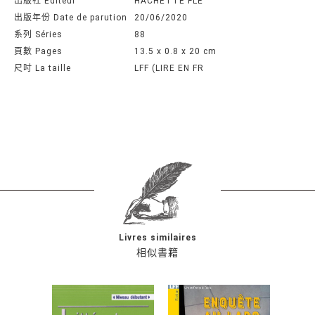
出版社 Editeur
HACHETTE FLE
出版年份 Date de parution
20/06/2020
系列 Séries
88
頁數 Pages
13.5 x 0.8 x 20 cm
尺吋 La taille
LFF (LIRE EN FR
Livres similaires
相似書籍