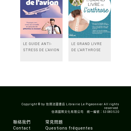
LE GUIDE ANTI-
LE GRAND LIVRE
STRESS DE L'AVION
DE L'ARTHROSE
Copyright © by 信鴿法國書店 Librairie Le Pigeonnier All rights
reserved.
信鴿國際文化有限公司 統一編號：53083520
聯絡我們
常見問題
Contact
Questions fréquentes