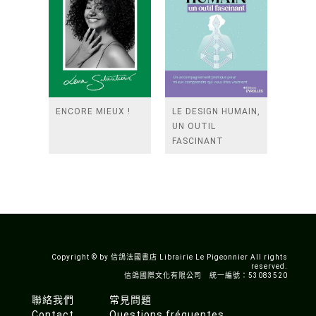
ENCORE MIEUX !
LE DESIGN HUMAIN,
UN OUTIL
FASCINANT
Copyright © by 信鴿法國書店 Librairie Le Pigeonnier All rights
reserved.
信鴿國際文化有限公司 統一編號：53083520
聯絡我們
常見問題
Contact
Questions fréquentes