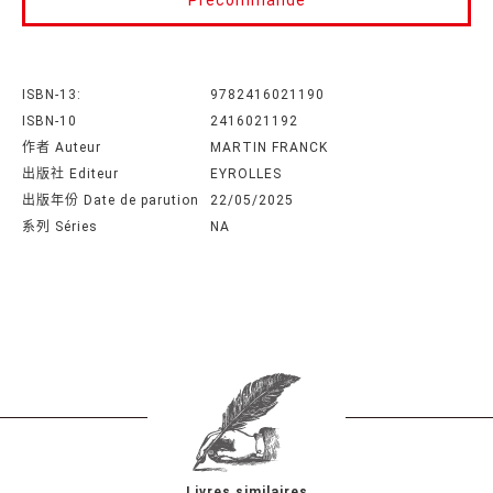
Precommande
ISBN-13:
9782416021190
ISBN-10
2416021192
作者 Auteur
MARTIN FRANCK
出版社 Editeur
EYROLLES
出版年份 Date de parution
22/05/2025
系列 Séries
NA
Livres similaires