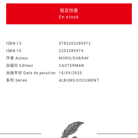
現貨供應
En stock
ISBN-13:
9782203285972
ISBN-10
2203285974
作者 Auteur
MORO/DUBRAY
出版社 Editeur
CASTERMAN
出版年份 Date de parution
10/09/2025
系列 Séries
ALBUMS DOCUMENT