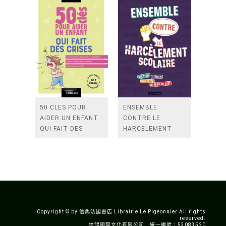
50 CLES POUR
ENSEMBLE
AIDER UN ENFANT
CONTRE LE
QUI FAIT DES
HARCELEMENT
CRISES
SCOLAIRE
Copyright © by 信鴿法國書店 Librairie Le Pigeonnier All rights
reserved.
信鴿國際文化有限公司 統一編號：53083520