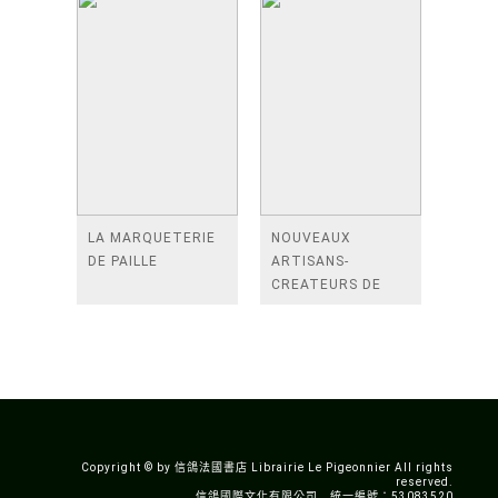
LA MARQUETERIE
NOUVEAUX
DE PAILLE
ARTISANS-
CREATEURS DE
FRANCE.
CONQUETE ET
TRANSMISSION DE
LA CONNAISSANCE
Copyright © by 信鴿法國書店 Librairie Le Pigeonnier All rights
reserved.
信鴿國際文化有限公司 統一編號：53083520