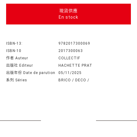
現貨供應
En stock
ISBN-13:
9782017300069
ISBN-10
2017300063
作者 Auteur
COLLECTIF
出版社 Editeur
HACHETTE PRAT
出版年份 Date de parution
05/11/2025
系列 Séries
BRICO / DECO /