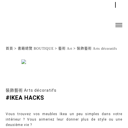
首頁
>
書籍總覽 BOUTIQUE
>
藝術 Art
>
裝飾藝術 Arts décoratifs
裝飾藝術 Arts décoratifs
#IKEA HACKS
Vous trouvez vos meubles Ikea un peu simples dans votre
intérieur ? Vous aimeriez leur donner plus de style ou une
deuxième vie ?