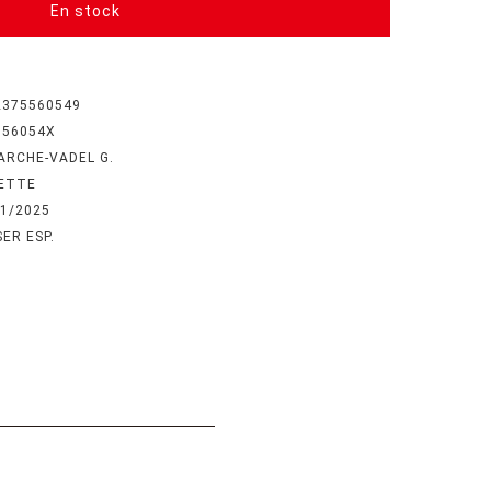
En stock
2375560549
556054X
ARCHE-VADEL G.
LETTE
01/2025
ER ESP.