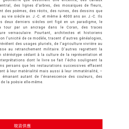
e géométrie que dessinent une enceinte, des canaux
central, des lignes d'arbres, des mosaïques de fleurs,
ont des poèmes, des récits, des ruines, des dessins que
au vie siècle av. J.-C. et même à 4000 ans av. J.-C. Ils
s deux derniers siècles ont figé en un paradigme, le
 à tour par un ancrage dans le Coran, des traces
ure vernaculaire. Pourtant, architectes et historiens
on l'unicité de ce modèle, tracent d'autres généalogies,
vèlent des usages pluriels, de l'agriculture vivrière au
sse au retranchement militaire. D'autres regrettent la
 stéréotype cédant à la culture de la représentation et
terprétations dont le livre se fait l'écho soulignent la
ins persans que les restaurations successives effacent
ent à leur matérialité mais aussi à leur immatérialité, –
r –, émanant autant de l'évanescence des couleurs, des
 de la poésie elle-même.
現貨供應