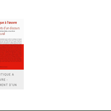
ITIQUE A
VRE -
MENT D'UN
OURS