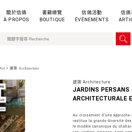
關於信鴿
書籍總覽
信鴿活動
信鴿
À PROPOS
BOUTIQUE
ÉVÉNEMENTS
ARTI
Art
>
建築 Architecture
建築 Architecture
JARDINS PERSANS 
ARCHITECTURALE E
Au croisement d'une approche e
restitue la grande diversité de
le modèle canonique du chahar