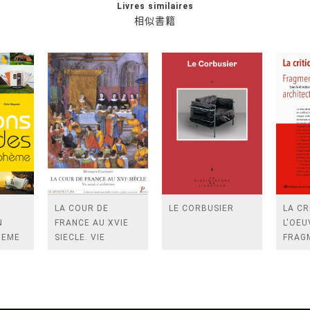
Livres similaires
相似書籍
LA COUR DE
LE CORBUSIER
LA CR
N
FRANCE AU XVIE
L'OEU
HEME
SIECLE. VIE
FRAG
SOCIALE ET
DISC
ARCHITECTURE.
(DE
ARCHITECTURA.)