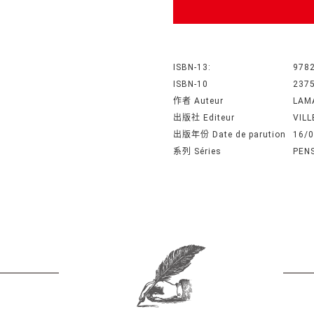
ISBN-13:
978
ISBN-10
237
作者 Auteur
LAM
出版社 Editeur
VIL
出版年份 Date de parution
16/
系列 Séries
PENS