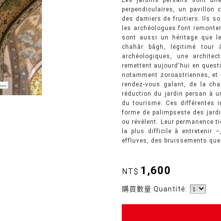
Les jardins persans sont un
perpendiculaires, un pavillon 
des damiers de fruitiers. Ils s
les archéologues font remonter 
sont aussi un héritage que le
chahâr bâgh, légitimé tour
archéologiques, une architect
remettent aujourd'hui en questi
notamment zoroastriennes, et ré
rendez-vous galant, de la cha
réduction du jardin persan à un
du tourisme. Ces différentes in
forme de palimpseste des jard
ou révèlent. Leur permanence ti
la plus difficile à entreteni
effluves, des bruissements que
1,600
NT$
購買數量 Quantité: