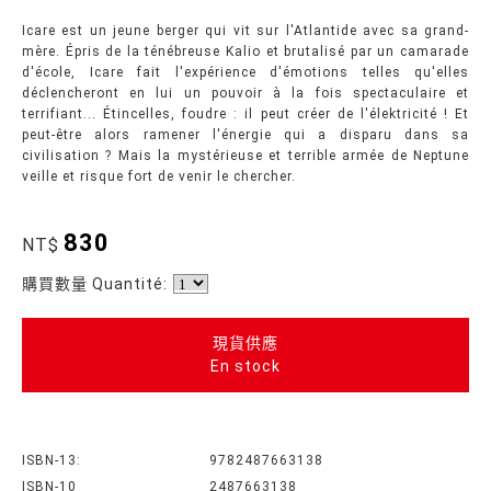
Icare est un jeune berger qui vit sur l'Atlantide avec sa grand-
mère. Épris de la ténébreuse Kalio et brutalisé par un camarade
d'école, Icare fait l'expérience d'émotions telles qu'elles
déclencheront en lui un pouvoir à la fois spectaculaire et
terrifiant... Étincelles, foudre : il peut créer de l'élektricité ! Et
peut-être alors ramener l'énergie qui a disparu dans sa
civilisation ? Mais la mystérieuse et terrible armée de Neptune
veille et risque fort de venir le chercher.
830
NT$
購買數量 Quantité:
現貨供應
En stock
ISBN-13:
9782487663138
ISBN-10
2487663138