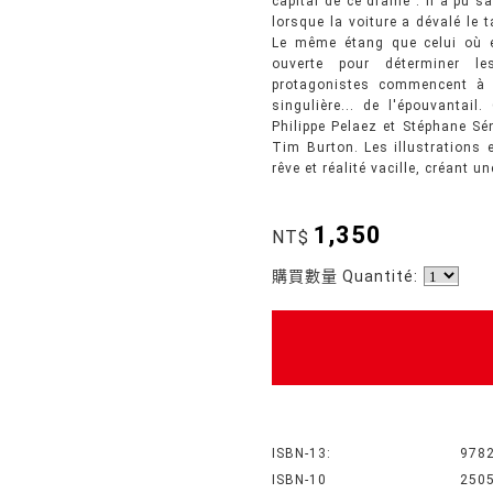
capital de ce drame : il a pu s
lorsque la voiture a dévalé le t
Le même étang que celui où e
ouverte pour déterminer le
protagonistes commencent à 
singulière... de l'épouvantail
Philippe Pelaez et Stéphane S
Tim Burton. Les illustrations e
rêve et réalité vacille, créant
1,350
NT$
購買數量 Quantité:
ISBN-13:
978
ISBN-10
250