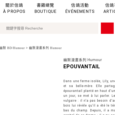
關於信鴿
書籍總覽
信鴿活動
信鴿
À PROPOS
BOUTIQUE
ÉVÉNEMENTS
ARTI
幽默 BD/Humour
>
幽默漫畫系列 Humour
幽默漫畫系列 Humour
EPOUVANTAIL
Dans une ferme isolée, Lily, une
et sa belle-mère. Elle part
épouvantail planté en haut d'un
un jour, se met à lui parler. 
vulgaire : il n'a pas besoin d'
bois lui révèle qu'il a été le 
bas du champ. Depuis, il a ma