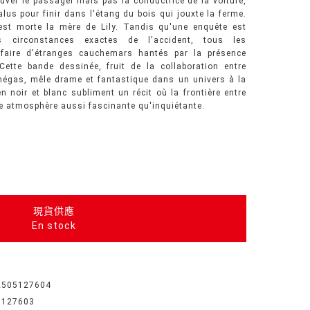
auver le passager mais pas la conductrice de la voiture,
alus pour finir dans l'étang du bois qui jouxte la ferme.
st morte la mère de Lily. Tandis qu'une enquête est
s circonstances exactes de l'accident, tous les
faire d'étranges cauchemars hantés par la présence
. Cette bande dessinée, fruit de la collaboration entre
énégas, mêle drame et fantastique dans un univers à la
n noir et blanc subliment un récit où la frontière entre
 une atmosphère aussi fascinante qu'inquiétante.
現貨供應
En stock
2505127604
5127603