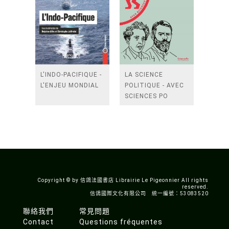
L'INDO-PACIFIQUE -
LA SCIENCE
L'ENJEU MONDIAL
POLITIQUE - AVEC
SCIENCES PO
Copyright © by 信鴿法國書店 Librairie Le Pigeonnier All rights
reserved.
信鴿國際文化有限公司 統一編號：53083520
聯絡我們
常見問題
Contact
Questions fréquentes