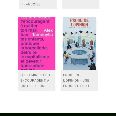
FRANCOISE
D'EAUBONNE
LES FEMINISTES T
PRODUIRE
ENCOURAGENT A
L'OPINION - UNE
QUITTER TON
ENQUETE SUR LE
MARI, TUER TES
TRAVAIL DES
ENFANTS,
SONDEURS
PRATIQUER LA
SORCELLERIE,
DETRUIR