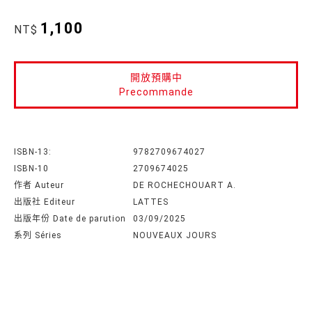
1,100
NT$
開放預購中
Precommande
ISBN-13:
9782709674027
ISBN-10
2709674025
作者 Auteur
DE ROCHECHOUART A.
出版社 Editeur
LATTES
出版年份 Date de parution
03/09/2025
系列 Séries
NOUVEAUX JOURS