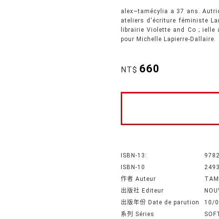
alex~tamécylia a 37 ans. Autric
ateliers d'écriture féministe L
librairie Violette and Co ; iel
pour Michelle Lapierre-Dallaire.
660
NT$
ISBN-13:
978
ISBN-10
249
作者 Auteur
TAM
出版社 Editeur
NOU
出版年份 Date de parution
10/
系列 Séries
SOF