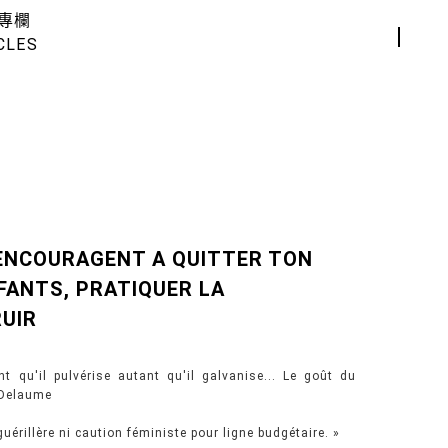
專欄
CLES
 ENCOURAGENT A QUITTER TON
NFANTS, PRATIQUER LA
RUIR
t qu'il pulvérise autant qu'il galvanise... Le goût du
é Delaume
guérillère ni caution féministe pour ligne budgétaire. »