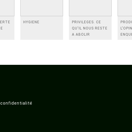
VERTE
HYGIENE
PRIVILEGES. CE
PROD
DE
QU'IL NOUS RESTE
L'OPI
A ABOLIR
ENQU
TRAVA
SOND
 confidentialité