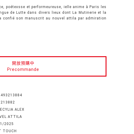
e, poétexsse et performeureuse, ielle anime à Paris les
angue de Lutte dans divers lieux dont La Mutinerie et la
le a confié son manuscrit au nouvel attila par admiration
開放預購中
Precommande
2493213884
3213882
ECYLIA ALEX
VEL ATTILA
01/2025
T TOUCH