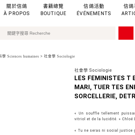
關於信鴿
書籍總覽
信鴿活動
信鴿
À PROPOS
BOUTIQUE
ÉVÉNEMENTS
ARTI
 Sciences humaines
>
社會學 Sociologie
社會學 Sociologie
LES FEMINISTES T
MARI, TUER TES E
SORCELLERIE, DET
« Un souffle tellement puissan
vitriol et de la lucidité. » Chlo
« Tu ne seras ni social justice 