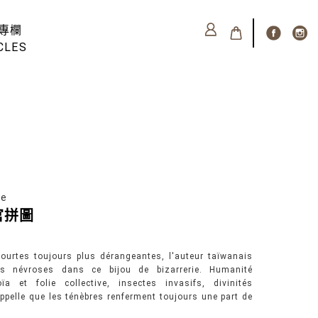
專欄
CLES
se
器官拼圖
 courtes toujours plus dérangeantes, l'auteur taïwanais
s névroses dans ce bijou de bizarrerie. Humanité
ïa et folie collective, insectes invasifs, divinités
ppelle que les ténèbres renferment toujours une part de