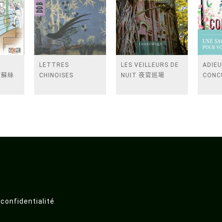
E
LETTRES
LES VEILLEURS DE
ADIE
G/蘇絲
CHINOISES
NUIT 夜官巡場
CONC
 confidentialité