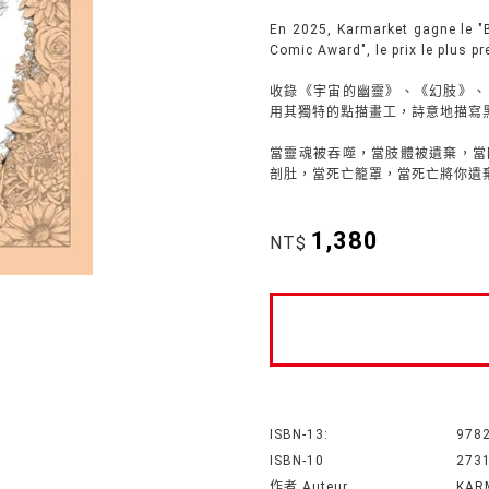
En 2025, Karmarket gagne le "B
Comic Award", le prix le plus p
收錄《宇宙的幽靈》、《幻肢》、
用其獨特的點描畫工，詩意地描寫
當靈魂被吞噬，當肢體被遺棄，當
剖肚，當死亡籠罩，當死亡將你遺
1,380
NT$
ISBN-13:
978
ISBN-10
273
作者 Auteur
KAR