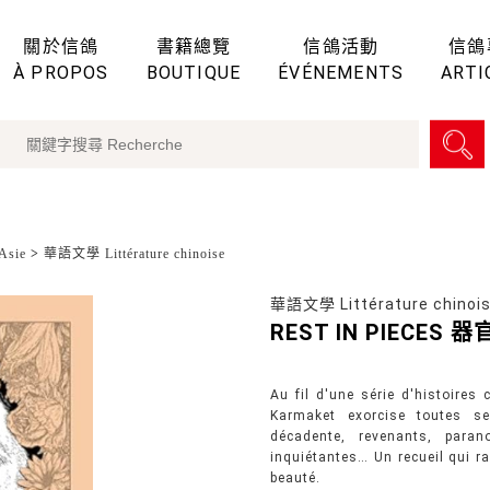
關於信鴿
書籍總覽
信鴿活動
信鴿
À PROPOS
BOUTIQUE
ÉVÉNEMENTS
ARTI
sie
>
華語文學 Littérature chinoise
華語文學 Littérature chinoi
REST IN PIECES 
Au fil d'une série d'histoires
Karmaket exorcise toutes se
décadente, revenants, parano
inquiétantes… Un recueil qui ra
beauté.