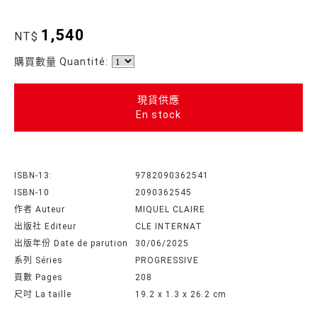
1,540
NT$
購買數量 Quantité:
現貨供應
En stock
ISBN-13:
9782090362541
ISBN-10
2090362545
作者 Auteur
MIQUEL CLAIRE
出版社 Editeur
CLE INTERNAT
出版年份 Date de parution
30/06/2025
系列 Séries
PROGRESSIVE
頁數 Pages
208
尺吋 La taille
19.2 x 1.3 x 26.2 cm