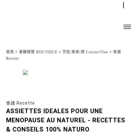
首頁
>
書籍總覽 BOUTIQUE
>
烹飪/美食/酒 Cuisine/Vins
>
食譜
Recette
食譜 Recette
ASSIETTES IDEALES POUR UNE
MENOPAUSE AU NATUREL - RECETTES
& CONSEILS 100% NATURO