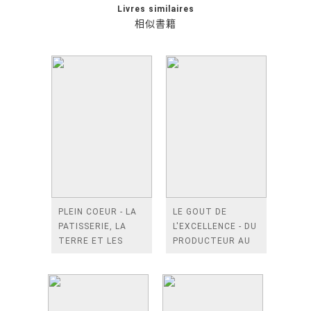
Livres similaires
相似書籍
PLEIN COEUR - LA
LE GOUT DE
PATISSERIE, LA
L'EXCELLENCE - DU
TERRE ET LES
PRODUCTEUR AU
HOMMES : 60
CHEF PATISSIER.
RECETTES ET
REPORTAGES DE
NOTRE TERROIR