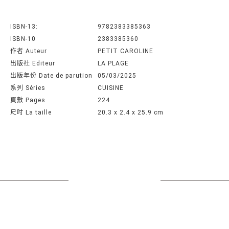
ISBN-13:
9782383385363
ISBN-10
2383385360
作者 Auteur
PETIT CAROLINE
出版社 Editeur
LA PLAGE
出版年份 Date de parution
05/03/2025
系列 Séries
CUISINE
頁數 Pages
224
尺吋 La taille
20.3 x 2.4 x 25.9 cm